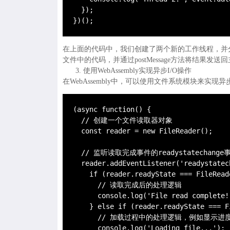
  });

})();
在上面的代码中，我们创建了两个新的工作线程，并分别监听它们
文件中的代码，并通过postMessage方法将结果发送
使用WebAssembly实现异步I/O操作
在WebAssembly中，可以使用文件系统模块来实现
(async function() {

  // 创建一个文件读取器对象

  const reader = new FileReader();

  // 监听读取完成事件的readystatechange事
  reader.addEventListener('readystatec
    if (reader.readyState === FileReade
      // 读取完成后的处理逻辑

      console.log('File read complete!'
    } else if (reader.readyState === F
      // 加载过程中的处理逻辑，例如显示进度
      console.log('Loading file...');
