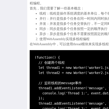
程编程。
首先，我们需要了解一些基本概念：
线程：线程是操作系统调度的基本单位，每个
并行：并行是指多个任务在同一时间内同时执
并发：并发是指多个任务交替执行，不一定同
同步：同步是指多个任务按照一定的顺序执行
异步：异步是指多个任务不需要按照固定的顺
使用WebAssembly实现多线程编程
在WebAssembly中，可以使用thread模块来实
(function() {

  // 创建两个线程

  let thread1 = new Worker('worker1.js'
  let thread2 = new Worker('worker2.js'
  // 监听线程的message事件

  thread1.addEventListener('message', 
    console.log('Thread 1:', event.data
  });

  thread2.addEventListener('message', 
    console.log('Thread 2:', event.data