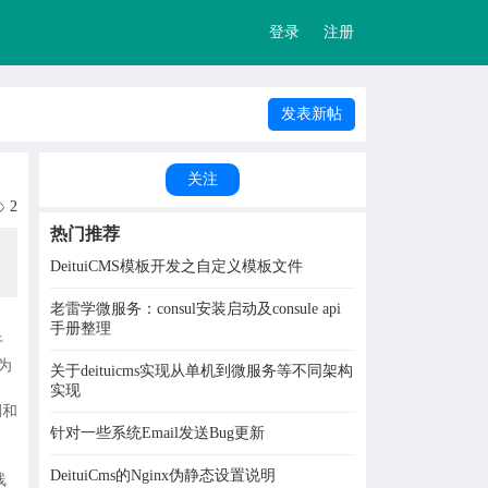
登录
注册
发表新帖
关注
2
热门推荐
DeituiCMS模板开发之自定义模板文件
老雷学微服务：consul安装启动及consule api
手册整理
于
为
关于deituicms实现从单机到微服务等不同架构
实现
例和
针对一些系统Email发送Bug更新
DeituiCms的Nginx伪静态设置说明
线