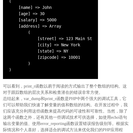
(

    [name] => John

    [age] => 30

    [salary] => 5000

    [address] => Array

        (

            [street] => 123 Main St

            [city] => New York

            [state] => NY

            [zipcode] => 10001

        )

)
可以看到，print_r函数以易于阅读的方式输出了整个数组的结构。这
对于跟踪数组的层次关系和检查潜在的错误非常方便。
总结起来，var_dump和print_r函数是PHP中两个强大的调试工具，它
们可以帮助我们快速了解变量的值和数组的结构。在开发过程中，我
们应该充分利用这些函数来提高代码的可读性和可靠性。当然，除了
这两个函数之外，还有其他一些调试技术可供选择，如使用echo语句
输出变量的值、使用error_reporting函数设置错误报告级别等。根据实
际情况和个人喜好，选择适合的调试方法来优化我们的PHP应用程