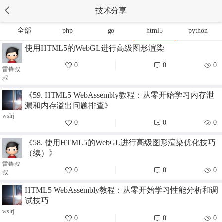
技术分享
全部
php
go
html5
python
使用HTML5的WebGL进行高级图形渲染
0
0
0
雷锋叔
叔
《59. HTML5 WebAssembly教程：从零开始学习内存泄
漏和内存溢出问题排查》
wslrj
0
0
0
《58. 使用HTML5的WebGL进行高级图形渲染优化技巧
（续）》
雷锋叔
0
0
0
叔
HTML5 WebAssembly教程：从零开始学习性能分析和调
试技巧
wslrj
0
0
0